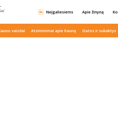
Neįgaliesiems
Apie žinyną
Ko
Kauno vaizdai
Atsiminimai apie Kauną
Datos ir sukaktys