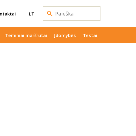
ntaktai
LT
Teminiai maršrutai
Įdomybės
Testai