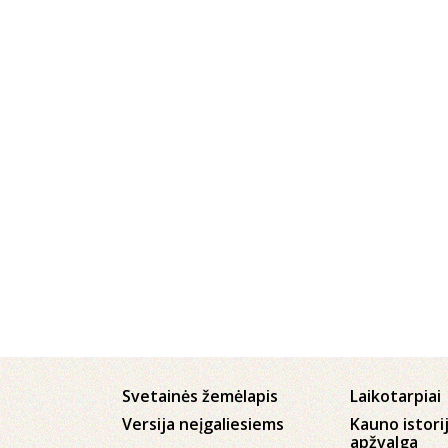
Svetainės žemėlapis
Laikotarpiai
Versija neįgaliesiems
Kauno istori
apžvalga