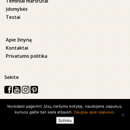
Teminiai maršrutai
Įdomybės
Testai
Apie žinyną
Kontaktai
Privatumo politika
Sekite
Norėdami pagerinti Jūsų naršymo kokybę, naudojame slapukus,
Visos teisės saugomos © 2026 Kauno apskrities viešoji Ąžuolyno
kuriuos galite bet kada atšaukti.
Daugiau apie slapukus.
biblioteka
Sutinku
Sukurta su
Ideabooz