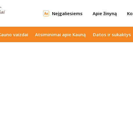
Neįgaliesiems
Apie žinyną
Ko
Kauno vaizdai
Atsiminimai apie Kauną
Datos ir sukaktys