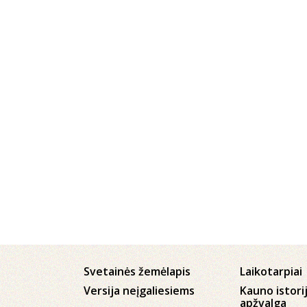
Svetainės žemėlapis
Laikotarpiai
Versija neįgaliesiems
Kauno istori
apžvalga