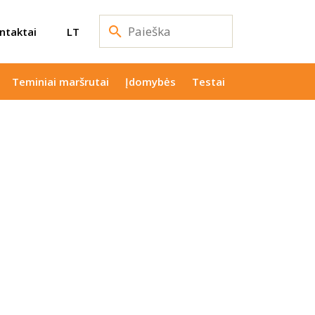
ntaktai
LT
Teminiai maršrutai
Įdomybės
Testai