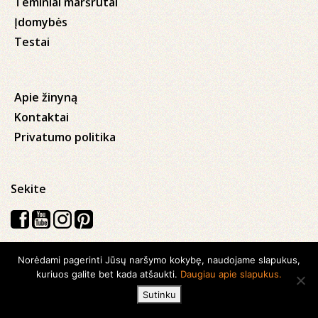
Teminiai maršrutai
Įdomybės
Testai
Apie žinyną
Kontaktai
Privatumo politika
Sekite
Norėdami pagerinti Jūsų naršymo kokybę, naudojame slapukus,
Visos teisės saugomos © 2026 Kauno apskrities viešoji Ąžuolyno
kuriuos galite bet kada atšaukti.
Daugiau apie slapukus.
biblioteka
Sutinku
Sukurta su
Ideabooz