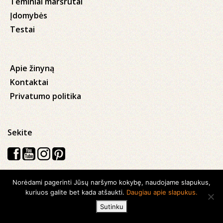
Teminiai maršrutai
Įdomybės
Testai
Apie žinyną
Kontaktai
Privatumo politika
Sekite
Norėdami pagerinti Jūsų naršymo kokybę, naudojame slapukus,
Visos teisės saugomos © 2026 Kauno apskrities viešoji Ąžuolyno
kuriuos galite bet kada atšaukti.
Daugiau apie slapukus.
biblioteka
Sutinku
Sukurta su
Ideabooz