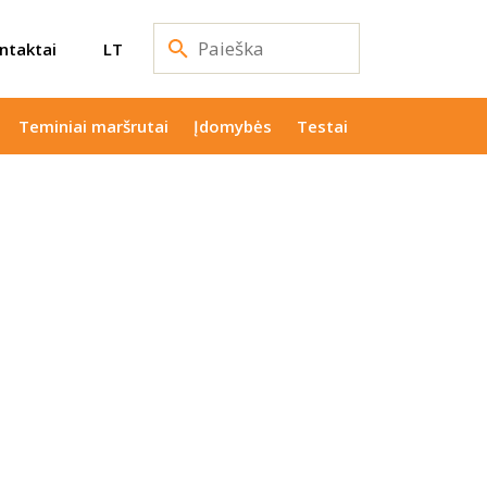
ntaktai
LT
Teminiai maršrutai
Įdomybės
Testai