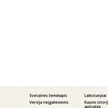
Svetainės žemėlapis
Laikotarpiai
Versija neįgaliesiems
Kauno istori
apžvalga