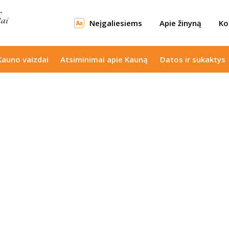
Neįgaliesiems
Apie žinyną
Ko
Kauno vaizdai
Atsiminimai apie Kauną
Datos ir sukaktys