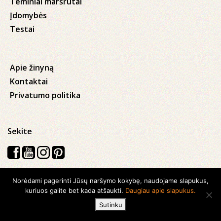
Teminiai maršrutai
Įdomybės
Testai
Apie žinyną
Kontaktai
Privatumo politika
Sekite
Norėdami pagerinti Jūsų naršymo kokybę, naudojame slapukus,
Visos teisės saugomos © 2026 Kauno apskrities viešoji Ąžuolyno
kuriuos galite bet kada atšaukti.
Daugiau apie slapukus.
biblioteka
Sutinku
Sukurta su
Ideabooz