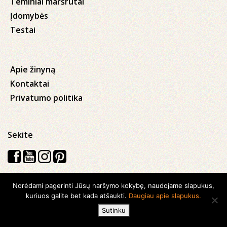
Teminiai maršrutai
Įdomybės
Testai
Apie žinyną
Kontaktai
Privatumo politika
Sekite
Norėdami pagerinti Jūsų naršymo kokybę, naudojame slapukus,
Visos teisės saugomos © 2026 Kauno apskrities viešoji Ąžuolyno
kuriuos galite bet kada atšaukti.
Daugiau apie slapukus.
biblioteka
Sutinku
Sukurta su
Ideabooz