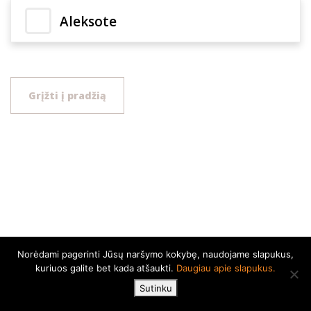
Aleksote
Grįžti į pradžią
Norėdami pagerinti Jūsų naršymo kokybę, naudojame slapukus,
kuriuos galite bet kada atšaukti.
Daugiau apie slapukus.
Sutinku