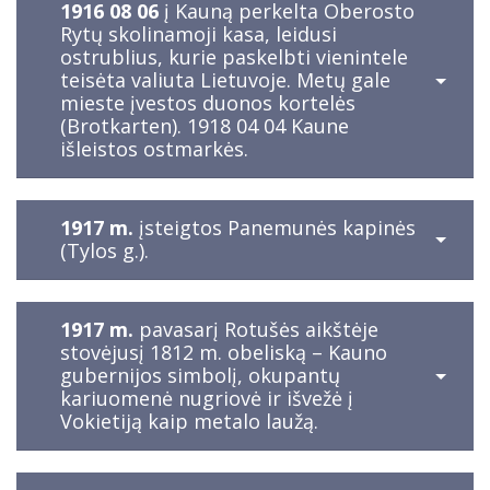
1916 08 06
į Kauną perkelta Oberosto
Rytų skolinamoji kasa, leidusi
ostrublius, kurie paskelbti vienintele
teisėta valiuta Lietuvoje. Metų gale
mieste įvestos duonos kortelės
(Brotkarten). 1918 04 04 Kaune
išleistos ostmarkės.
1917 m.
įsteigtos Panemunės kapinės
(Tylos g.).
1917 m.
pavasarį Rotušės aikštėje
stovėjusį 1812 m. obeliską – Kauno
gubernijos simbolį, okupantų
kariuomenė nugriovė ir išvežė į
Vokietiją kaip metalo laužą.