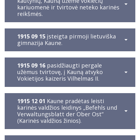
kautynių, Kauną užėmė vokiečių
kariuomenė ir tvirtovė neteko karinės
reikšmės.
1915 09 15
įsteigta pirmoji lietuviška
gimnazija Kaune.
1915 09 16
pasidžiaugti pergale
užėmus tvirtovę, į Kauną atvyko
Vokietijos kaizeris Vilhelmas II.
1915 12 01
Kaune pradėtas leisti
karinės valdžios leidinys „Befehls und
Verwaltungsblatt der Ober Ost“
(Karinės valdžios žinios).