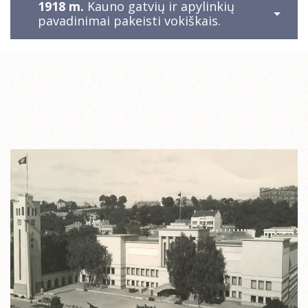
1918 m.
Kauno gatvių ir apylinkių
pavadinimai pakeisti vokiškais.