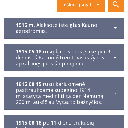
1915 m.
Aleksote įsteigtas Kauno
aerodromas.
1915 05 18
rusų karo vadas įsakė per 3
dienas iš Kauno ištremti visus žydus,
apkaltinęs juos šnipinėjimu.
1915 08 15
rusų kariuomenė
pasitraukdama sudegino 1914
m. statytą medinį tiltą per Nemuną
200 m. aukščiau Vytauto bažnyčios.
1915 08 18
po 11 dienų trukusių