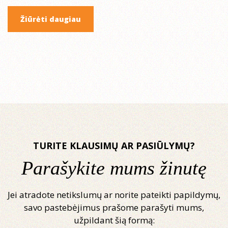
Žiūrėti daugiau
TURITE KLAUSIMŲ AR PASIŪLYMŲ?
Parašykite mums žinutę
Jei atradote netikslumų ar norite pateikti papildymų,
savo pastebėjimus prašome parašyti mums,
užpildant šią formą: