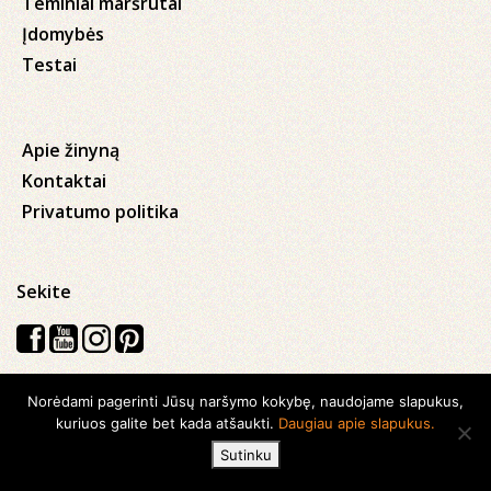
Teminiai maršrutai
Įdomybės
Testai
Apie žinyną
Kontaktai
Privatumo politika
Sekite
Norėdami pagerinti Jūsų naršymo kokybę, naudojame slapukus,
Visos teisės saugomos © 2026 Kauno apskrities viešoji Ąžuolyno
kuriuos galite bet kada atšaukti.
Daugiau apie slapukus.
biblioteka
Sutinku
Sukurta su
Ideabooz